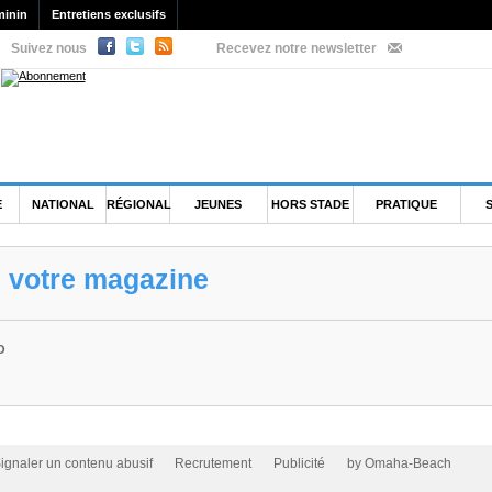
minin
Entretiens exclusifs
Suivez nous
Recevez notre newsletter
E
NATIONAL
RÉGIONAL
JEUNES
HORS STADE
PRATIQUE
e votre magazine
O
ignaler un contenu abusif
Recrutement
Publicité
by Omaha-Beach