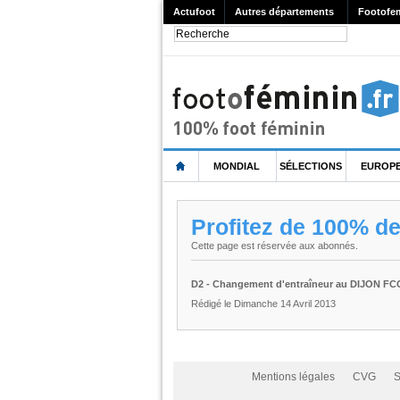
Actufoot
Autres départements
Footofe
MONDIAL
SÉLECTIONS
EUROP
Profitez de 100% d
Cette page est réservée aux abonnés.
D2 - Changement d'entraîneur au DIJON FC
Rédigé le Dimanche 14 Avril 2013
Mentions légales
CVG
S