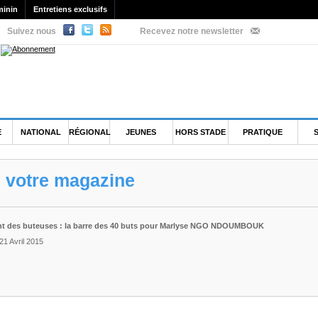
minin
Entretiens exclusifs
Suivez nous
Recevez notre newsletter
E
NATIONAL
RÉGIONAL
JEUNES
HORS STADE
PRATIQUE
e votre magazine
nt des buteuses : la barre des 40 buts pour Marlyse NGO NDOUMBOUK
21 Avril 2015