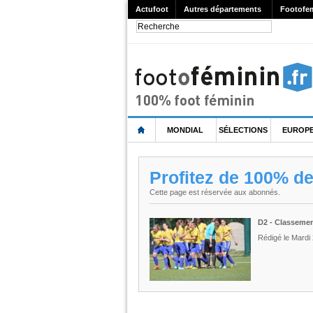
Actufoot
Autres départements
Footofe
MONDIAL
SÉLECTIONS
EUROP
Profitez de 100% d
Cette page est réservée aux abonnés.
D2 - Classeme
Rédigé le Mardi 