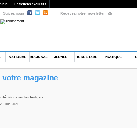
minin
Entretiens exclusifs
Suivez nous
Recevez notre newsletter
E
NATIONAL
RÉGIONAL
JEUNES
HORS STADE
PRATIQUE
e votre magazine
s décisions sur les budgets
 29 Juin 2021