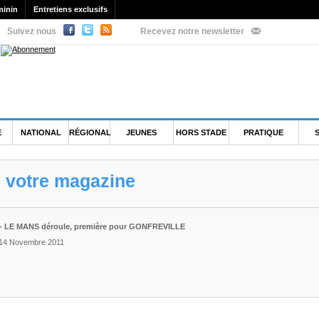
minin
Entretiens exclusifs
Suivez nous
Recevez notre newsletter
E
NATIONAL
RÉGIONAL
JEUNES
HORS STADE
PRATIQUE
e votre magazine
 - LE MANS déroule, première pour GONFREVILLE
 14 Novembre 2011