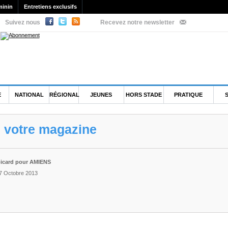
minin
Entretiens exclusifs
Suivez nous
Recevez notre newsletter
E
NATIONAL
RÉGIONAL
JEUNES
HORS STADE
PRATIQUE
e votre magazine
picard pour AMIENS
 7 Octobre 2013