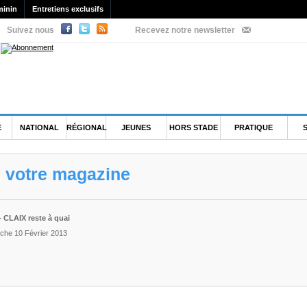
minin
Entretiens exclusifs
Suivez nous
Recevez notre newsletter
E
NATIONAL
RÉGIONAL
JEUNES
HORS STADE
PRATIQUE
e votre magazine
- CLAIX reste à quai
che 10 Février 2013