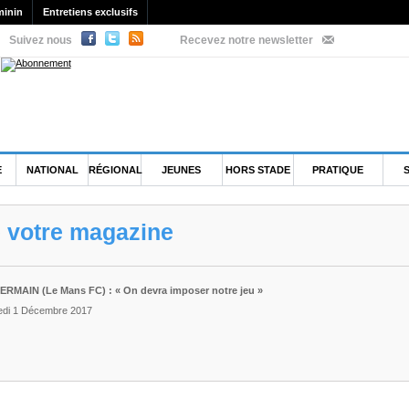
minin
Entretiens exclusifs
Suivez nous
Recevez notre newsletter
E
NATIONAL
RÉGIONAL
JEUNES
HORS STADE
PRATIQUE
e votre magazine
GERMAIN (Le Mans FC) : « On devra imposer notre jeu »
edi 1 Décembre 2017