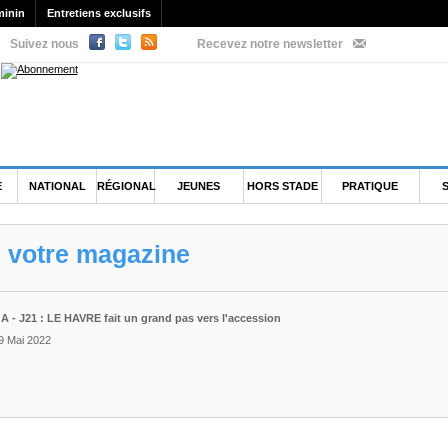
minin
Entretiens exclusifs
Suivez nous
Recevez notre newsletter
E
NATIONAL
RÉGIONAL
JEUNES
HORS STADE
PRATIQUE
e votre magazine
A - J21 : LE HAVRE fait un grand pas vers l'accession
 9 Mai 2022