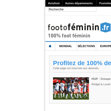
Actufoot
Autres départements
Footofe
MONDIAL
SÉLECTIONS
EUROP
Profitez de 100% d
Cette page est réservée aux abonnés.
#D2F - Groupe 
Rédigé le Lundi