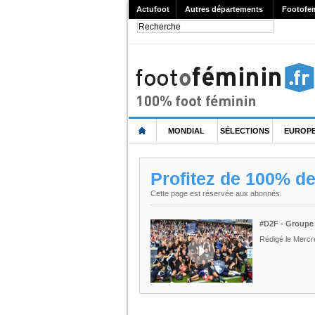
Actufoot
Autres départements
Footofe
MONDIAL
SÉLECTIONS
EUROP
Profitez de 100% d
Cette page est réservée aux abonnés.
#D2F - Groupe 
Rédigé le Mercr