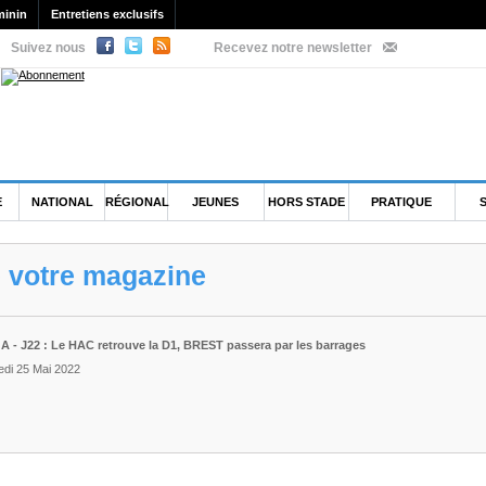
minin
Entretiens exclusifs
Suivez nous
Recevez notre newsletter
E
NATIONAL
RÉGIONAL
JEUNES
HORS STADE
PRATIQUE
e votre magazine
A - J22 : Le HAC retrouve la D1, BREST passera par les barrages
edi 25 Mai 2022