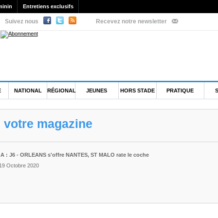
minin
Entretiens exclusifs
Suivez nous
Recevez notre newsletter
E
NATIONAL
RÉGIONAL
JEUNES
HORS STADE
PRATIQUE
e votre magazine
A : J6 - ORLEANS s'offre NANTES, ST MALO rate le coche
 19 Octobre 2020