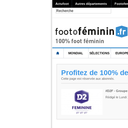
Actufoot
Autres départements
Footofe
MONDIAL
SÉLECTIONS
EUROP
Profitez de 100% d
Cette page est réservée aux abonnés.
#D2F - Groupe 
Rédigé le Lundi