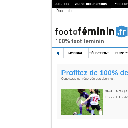
Actufoot
Autres départements
Footofe
MONDIAL
SÉLECTIONS
EUROP
Profitez de 100% d
Cette page est réservée aux abonnés.
#D2F - Groupe B
Rédigé le Lundi