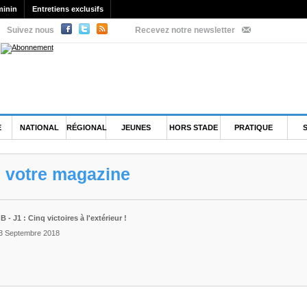
minin
Entretiens exclusifs
Suivez nous
Recevez notre newsletter
E
NATIONAL
RÉGIONAL
JEUNES
HORS STADE
PRATIQUE
e votre magazine
 - J1 : Cinq victoires à l'extérieur !
 3 Septembre 2018