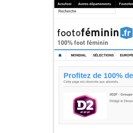
Actufoot
Autres départements
Footofe
MONDIAL
SÉLECTIONS
EUROP
Profitez de 100% d
Cette page est réservée aux abonnés.
#D2F - Groupe
Rédigé le Dima