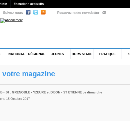
minin
Entretiens exclusifs
Suivez nous
Recevez notre newsletter
E
NATIONAL
RÉGIONAL
JEUNES
HORS STADE
PRATIQUE
e votre magazine
 B - J6 : GRENOBLE - YZEURE et DIJON - ST ETIENNE ce dimanche
nche 15 Octobre 2017