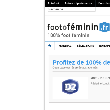
Actufoot
Autres départements
Footofe
MONDIAL
SÉLECTIONS
EUROP
Profitez de 100% d
Cette page est réservée aux abonnés.
#D2F - J18 : L
Rédigé le Lundi 