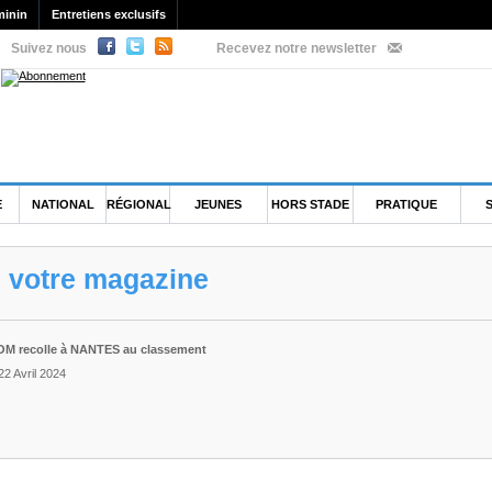
minin
Entretiens exclusifs
Suivez nous
Recevez notre newsletter
E
NATIONAL
RÉGIONAL
JEUNES
HORS STADE
PRATIQUE
e votre magazine
'OM recolle à NANTES au classement
22 Avril 2024