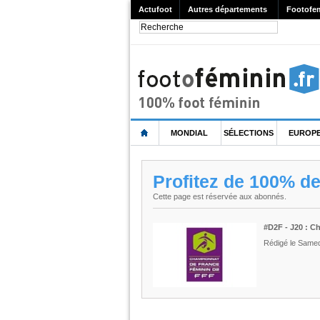
Actufoot
Autres départements
Footofe
MONDIAL
SÉLECTIONS
EUROP
Profitez de 100% d
Cette page est réservée aux abonnés.
#D2F - J20 : 
Rédigé le Samed