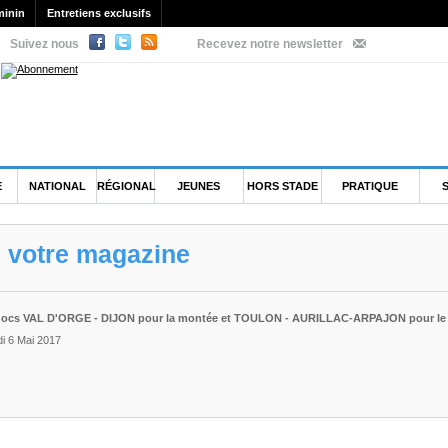
minin
Entretiens exclusifs
Suivez nous
Recevez notre newsletter
E
NATIONAL
RÉGIONAL
JEUNES
HORS STADE
PRATIQUE
e votre magazine
Chocs VAL D'ORGE - DIJON pour la montée et TOULON - AURILLAC-ARPAJON pour le 
i 6 Mai 2017