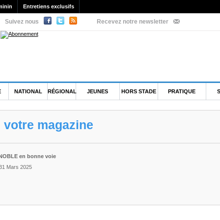
minin
Entretiens exclusifs
Suivez nous
Recevez notre newsletter
E
NATIONAL
RÉGIONAL
JEUNES
HORS STADE
PRATIQUE
e votre magazine
ENOBLE en bonne voie
 31 Mars 2025