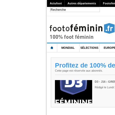
Actufoot
Autres départements
Footofe
MONDIAL
SÉLECTIONS
EUROP
Profitez de 100% d
Cette page est réservée aux abonnés.
D3 - J16 : GR
Rédigé le Lundi