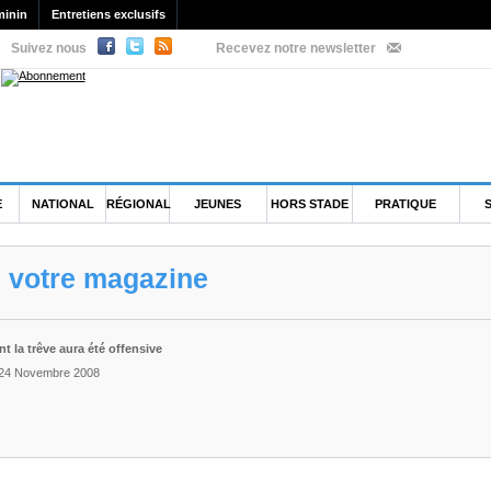
minin
Entretiens exclusifs
Suivez nous
Recevez notre newsletter
E
NATIONAL
RÉGIONAL
JEUNES
HORS STADE
PRATIQUE
e votre magazine
nt la trêve aura été offensive
i 24 Novembre 2008