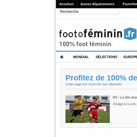
Actufoot
Autres départements
Footofe
MONDIAL
SÉLECTIONS
EUROP
Profitez de 100% d
Cette page est réservée aux abonnés.
D3 : La der ava
Rédigé le Lund