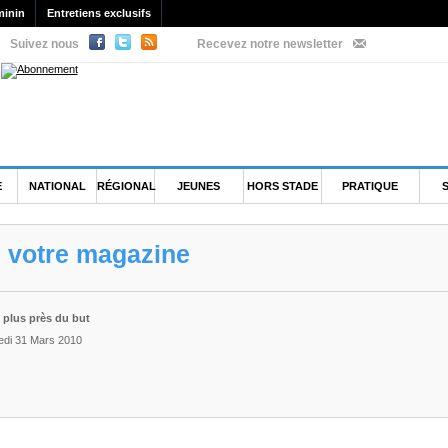
minin
Entretiens exclusifs
Suivez nous
Recevez notre newsletter
E
NATIONAL
RÉGIONAL
JEUNES
HORS STADE
PRATIQUE
e votre magazine
 plus près du but
edi 31 Mars 2010