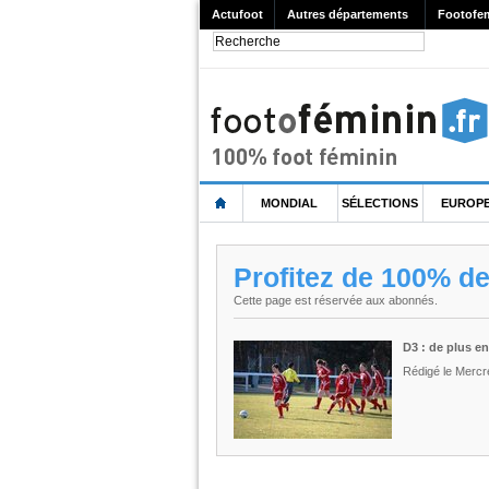
Actufoot
Autres départements
Footofe
MONDIAL
SÉLECTIONS
EUROP
Profitez de 100% d
Cette page est réservée aux abonnés.
D3 : de plus en
Rédigé le Mercr