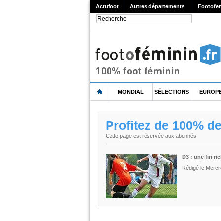
Actufoot
Autres départements
Footofe
MONDIAL
SÉLECTIONS
EUROP
Profitez de 100% d
Cette page est réservée aux abonnés.
D3 : une fin ri
Rédigé le Mercr