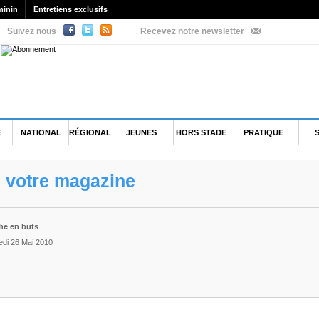
minin
Entretiens exclusifs
Suivez nous
Recevez notre newsletter
E
NATIONAL
RÉGIONAL
JEUNES
HORS STADE
PRATIQUE
e votre magazine
che en buts
edi 26 Mai 2010