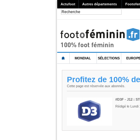
Actufoot
Autres départements
Footofe
MONDIAL
SÉLECTIONS
EUROP
Profitez de 100% d
Cette page est réservée aux abonnés.
#D3F - J12 : 
Rédigé le Lundi 