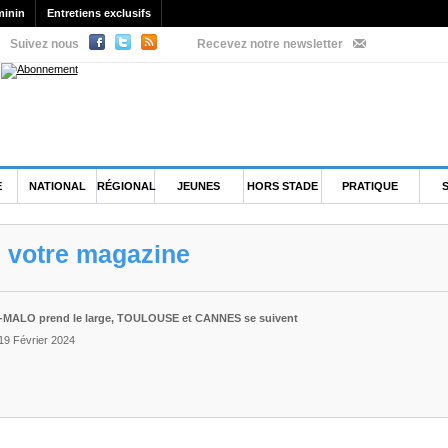
minin
Entretiens exclusifs
Suivez nous
Recevez notre newsletter
E
NATIONAL
RÉGIONAL
JEUNES
HORS STADE
PRATIQUE
e votre magazine
ST-MALO prend le large, TOULOUSE et CANNES se suivent
19 Février 2024