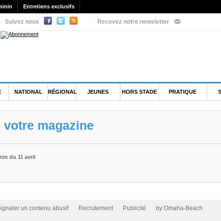
minin
Entretiens exclusifs
Suivez nous
Recevez notre newsletter
E
NATIONAL
RÉGIONAL
JEUNES
HORS STADE
PRATIQUE
e votre magazine
in du 11 avril
ignaler un contenu abusif
Recrutement
Publicité
by Omaha-Beach