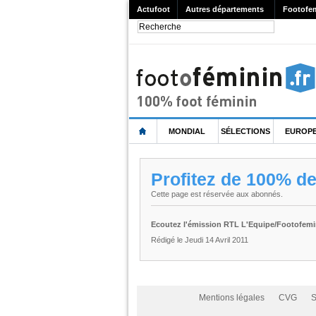
Actufoot
Autres départements
Footofe
MONDIAL
SÉLECTIONS
EUROP
Profitez de 100% d
Cette page est réservée aux abonnés.
Ecoutez l'émission RTL L'Equipe/Footofemin
Rédigé le Jeudi 14 Avril 2011
Mentions légales
CVG
S