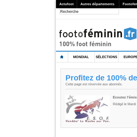
Actufoot
Autres départements
Footofe
MONDIAL
SÉLECTIONS
EUROP
Profitez de 100% d
Cette page est réservée aux abonnés.
Ecoutez l'émis
Rédigé le Mardi