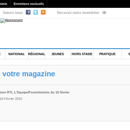
minin
Entretiens exclusifs
Suivez nous
Recevez notre newsletter
E
NATIONAL
RÉGIONAL
JEUNES
HORS STADE
PRATIQUE
e votre magazine
sion RTL L'Equipe/Footofeminin du 15 février
 16 Février 2010