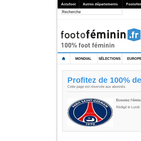
Actufoot
Autres départements
Footofe
MONDIAL
SÉLECTIONS
EUROP
Profitez de 100% d
Cette page est réservée aux abonnés.
Ecoutez l'émis
Rédigé le Lundi