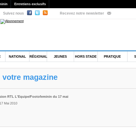
minin
Entretiens exclusifs
Suivez nous
Recevez notre newsletter
E
NATIONAL
RÉGIONAL
JEUNES
HORS STADE
PRATIQUE
e votre magazine
sion RTL L'Equipe/Footofeminin du 17 mai
 17 Mai 2010