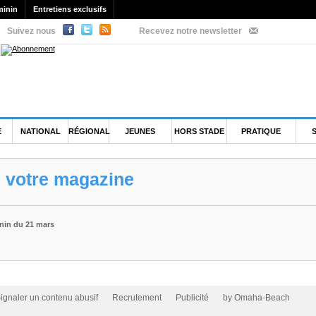
minin
Entretiens exclusifs
Suivez nous
Recevez notre newsletter
E
NATIONAL
RÉGIONAL
JEUNES
HORS STADE
PRATIQUE
e votre magazine
nin du 21 mars
ignaler un contenu abusif
Recrutement
Publicité
by Omaha-Beach