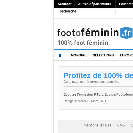
Actufoot
Autres départements
Footofe
MONDIAL
SÉLECTIONS
EUROP
Profitez de 100% d
Cette page est réservée aux abonnés.
Ecoutez l'émission RTL L'Equipe/Footofemi
Rédigé le Mardi 22 Mars 2011
Mentions légales
CVG
S