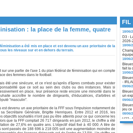
Second
2027
18/06/
U19 - 
18/06/
FIL
D3 - L
inisation : la place de la femme, quatre
2026-
18/06/
Champi
équip
féminisation a été mis en place et est devenu un axe prioritaire de la
18/06/
ous les niveaux sur et en dehors du terrain.
Bleues
fait la
10/06/
Bleues
nt sur une partie de l'axe 1 du plan fédéral de féminisation qui en compte
- IRL
place des femmes dans le football.
09/06/
Bleues
is été une sinécure, et ce n'est qu'après d'âpres combats pour exister
un exp
onsabilité que ce soit au sein des clubs ou des instances. Mais si
09/06/
ressivement en place, leur présence reste encore une minorité dans le
Bleues
uhaite accroître le nombre de dirigeants, d'éducatrices, d'arbitres et
jeu ce
éputé "masculin".
08/06/
U23 - 
ais est devenu un axe prioritaire de la FFF sous l'impulsion notamment de
08/06/
a Secrétaire Générale, Brigitte Henriques. Entre 2012 et 2016, les
s objectifs souhaités n'ont pas pu être atteints pour ce qui concerne les
Challe
Alors que la FFF comptait 26 717 dirigeants en juin 2012, le chiffre a été
08/06/
ion de 27,6% en quatre ans. L'objectif était fixé à 40 000. A titre de
Champi
ns sont passés de 188 696 à 218 005 soit une augmentation moindre de
règlem