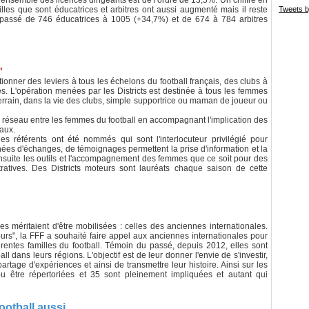
l'ensemble des licences dirigeants est de l'ordre de 13,5%. Un chiffre en
connu
les que sont éducatrices et arbitres ont aussi augmenté mais il reste
Tweets b
08/06/
 passé de 746 éducatrices à 1005 (+34,7%) et de 674 à 784 arbitres
Festi
la fina
08/06/
U23 - 
07/06/
"
Phase 
ionner des leviers à tous les échelons du football français, des clubs à
07/06/
ues. L'opération menées par les Districts est destinée à tous les femmes
terrain, dans la vie des clubs, simple supportrice ou maman de joueur ou
Phase 
premiè
un réseau entre les femmes du football en accompagnant l'implication des
Guyonn
eaux.
07/06/
s référents ont été nommés qui sont l'interlocuteur privilégié pour
Bleues
es d'échanges, de témoignages permettent la prise d'information et la
France
ensuite les outils et l'accompagnement des femmes que ce soit pour des
05/06/
ratives. Des Districts moteurs sont lauréats chaque saison de cette
Bleues
05/06/
Champ
s'imp
05/06/
lles méritaient d'être mobilisées : celles des anciennes internationales.
D3 - S
ours", la FFF a souhaité faire appel aux anciennes internationales pour
DNCG,
rentes familles du football. Témoin du passé, depuis 2012, elles sont
01/06/
l dans leurs régions. L'objectif est de leur donner l'envie de s'investir,
Phase
partage d'expériences et ainsi de transmettre leur histoire. Ainsi sur les
METZ 
u être répertoriées et 35 sont pleinement impliquées et autant qui
01/06/
ootball aussi