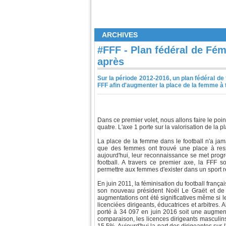
ARCHIVES
#FFF - Plan fédéral de Fém
après
Sur la période 2012-2016, un plan fédéral de 
FFF afin d'augmenter la place de la femme à t
Dans ce premier volet, nous allons faire le poi
quatre. L'axe 1 porte sur la valorisation de la 
La place de la femme dans le football n'a jama
que des femmes ont trouvé une place à resp
aujourd'hui, leur reconnaissance se met prog
football. A travers ce premier axe, la FFF so
permettre aux femmes d'exister dans un sport r
En juin 2011, la féminisation du football franç
son nouveau président Noël Le Graët et de s
augmentations ont été significatives même si le
licenciées dirigeants, éducatrices et arbitres. 
porté à 34 097 en juin 2016 soit une augmentat
comparaison, les licences dirigeants masculi