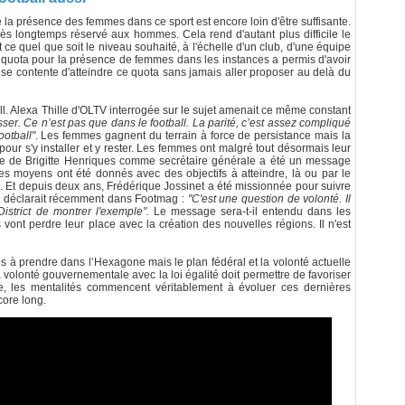
que la présence des femmes dans ce sport est encore loin d'être suffisante.
rès longtemps réservé aux hommes. Cela rend d'autant plus difficile le
t ce quel que soit le niveau souhaité, à l'échelle d'un club, d'une équipe
e quota pour la présence de femmes dans les instances a permis d'avoir
n se contente d'atteindre ce quota sans jamais aller proposer au delà du
. Alexa Thille d'OLTV interrogée sur le sujet amenait ce même constant
sser. Ce n’est pas que dans le football. La parité, c’est assez compliqué
ootball"
. Les femmes gagnent du terrain à force de persistance mais la
ur s'y installer et y rester. Les femmes ont malgré tout désormais leur
ivée de Brigitte Henriques comme secrétaire générale a été un message
 des moyens ont été donnés avec des objectifs à atteindre, là ou par le
es. Et depuis deux ans, Frédérique Jossinet a été missionnée pour suivre
re déclarait récemment dans Footmag :
"C'est une question de volonté. Il
istrict de montrer l'exemple".
Le message sera-t-il entendu dans les
ns vont perdre leur place avec la création des nouvelles régions. Il n'est
ps à prendre dans l’Hexagone mais le plan fédéral et la volonté actuelle
 volonté gouvernementale avec la loi égalité doit permettre de favoriser
ite, les mentalités commencent véritablement à évoluer ces dernières
core long.