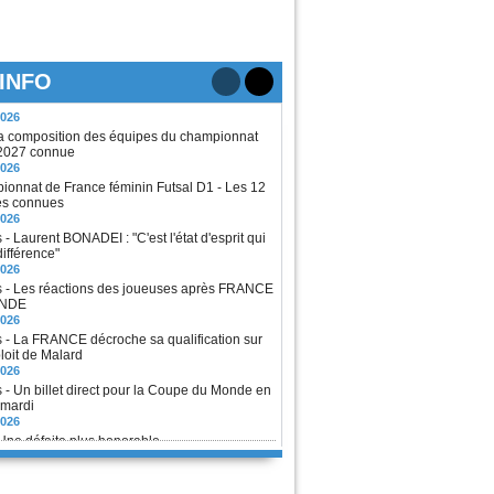
e Ligue - Les équipes pour la saison 2026-
2026
Saison 2026-2027 : les 24 équipes connues
2026
 INFO
a composition des équipes du championnat
2027 connue
2026
onnat de France féminin Futsal D1 - Les 12
es connues
2026
 - Laurent BONADEI : "C'est l'état d'esprit qui
 différence"
2026
 - Les réactions des joueuses après FRANCE
ANDE
2026
 - La FRANCE décroche sa qualification sur
loit de Malard
2026
 - Un billet direct pour la Coupe du Monde en
 mardi
2026
Une défaite plus honorable
2026
nge Espoirs LFFP : la création validée
2026
onnat de France féminin Futsal D1 - Le
ent adopté, les 12 équipes potentielles