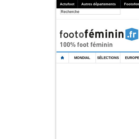
Actufoot
Autres départements
Footofem
MONDIAL
SÉLECTIONS
EUROP