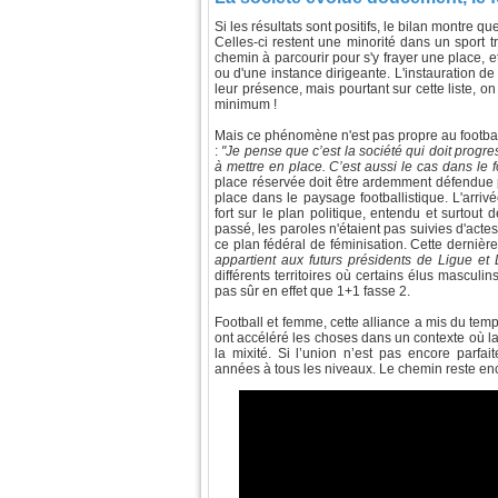
Si les résultats sont positifs, le bilan montre 
Celles-ci restent une minorité dans un sport t
chemin à parcourir pour s'y frayer une place, e
ou d'une instance dirigeante. L'instauration d
leur présence, mais pourtant sur cette liste, o
minimum !
Mais ce phénomène n'est pas propre au football
:
"Je pense que c’est la société qui doit progre
à mettre en place. C’est aussi le cas dans le f
place réservée doit être ardemment défendue po
place dans le paysage footballistique. L'arr
fort sur le plan politique, entendu et surtout
passé, les paroles n'étaient pas suivies d'act
ce plan fédéral de féminisation. Cette derniè
appartient aux futurs présidents de Ligue et D
différents territoires où certains élus masculi
pas sûr en effet que 1+1 fasse 2.
Football et femme, cette alliance a mis du tem
ont accéléré les choses dans un contexte où la
la mixité. Si l’union n’est pas encore parfa
années à tous les niveaux. Le chemin reste en