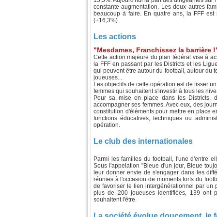
15,5%. Aujourd'hui la part des dirigeantes sur 
constante augmentation. Les deux autres famil
beaucoup à faire. En quatre ans, la FFF est
(+16,3%).
Les actions
"Mesdames, Franchissez la barrière !
Cette action majeure du plan fédéral vise à act
la FFF en passant par les Districts et les Lig
qui peuvent être autour du football, autour du 
joueuses...
Les objectifs de cette opération est de tisser 
femmes qui souhaitent s'investir à tous les niv
Pour sa mise en place dans les Districts, de
accompagner ses femmes. Avec eux, des journé
constitution d'éléments pour mettre en place 
fonctions éducatives, techniques ou administ
opération.
Le club des internationales
Parmi les familles du football, l'une d'entre e
Sous l'appelation "Bleue d'un jour, Bleue touj
leur donner envie de s'engager dans les diffé
réunies à l'occasion de moments forts du footbal
de favoriser le lien intergénérationnel par un 
plus de 200 joueuses identifiées, 139 ont p
souhaitent l'être.
La société évolue doucement, le f