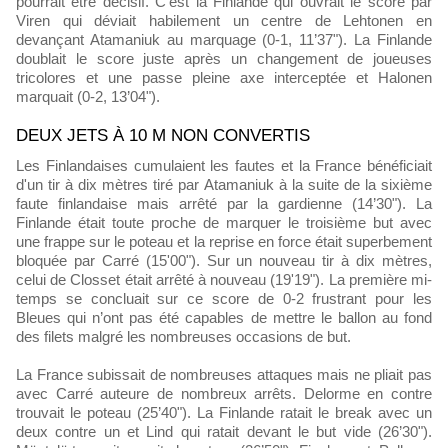
pourrait être décisif. C’est la Finlande qui ouvrait le score par
Viren qui déviait habilement un centre de Lehtonen en
devançant Atamaniuk au marquage (0-1, 11’37"). La Finlande
doublait le score juste après un changement de joueuses
tricolores et une passe pleine axe interceptée et Halonen
marquait (0-2, 13’04").
DEUX JETS À 10 M NON CONVERTIS
Les Finlandaises cumulaient les fautes et la France bénéficiait
d'un tir à dix mètres tiré par Atamaniuk à la suite de la sixième
faute finlandaise mais arrêté par la gardienne (14’30"). La
Finlande était toute proche de marquer le troisième but avec
une frappe sur le poteau et la reprise en force était superbement
bloquée par Carré (15'00"). Sur un nouveau tir à dix mètres,
celui de Closset était arrêté à nouveau (19'19"). La première mi-
temps se concluait sur ce score de 0-2 frustrant pour les
Bleues qui n’ont pas été capables de mettre le ballon au fond
des filets malgré les nombreuses occasions de but.
La France subissait de nombreuses attaques mais ne pliait pas
avec Carré auteure de nombreux arrêts. Delorme en contre
trouvait le poteau (25’40"). La Finlande ratait le break avec un
deux contre un et Lind qui ratait devant le but vide (26’30").