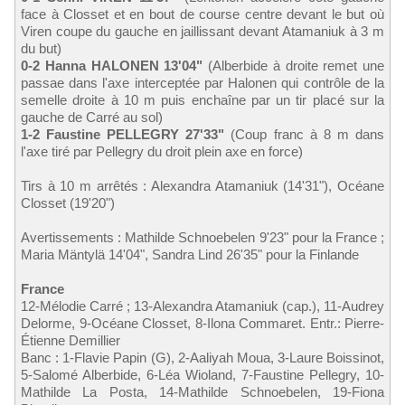
face à Closset et en bout de course centre devant le but où
Viren coupe du gauche en jaillissant devant Atamaniuk à 3 m
du but)
0-2 Hanna HALONEN 13'04"
(Alberbide à droite remet une
passae dans l'axe interceptée par Halonen qui contrôle de la
semelle droite à 10 m puis enchaîne par un tir placé sur la
gauche de Carré au sol)
1-2 Faustine PELLEGRY 27'33"
(Coup franc à 8 m dans
l'axe tiré par Pellegry du droit plein axe en force)
Tirs à 10 m arrêtés : Alexandra Atamaniuk (14'31"), Océane
Closset (19'20")
Avertissements : Mathilde Schnoebelen 9'23" pour la France ;
Maria Mäntylä 14'04", Sandra Lind 26'35" pour la Finlande
France
12-Mélodie Carré ; 13-Alexandra Atamaniuk (cap.), 11-Audrey
Delorme, 9-Océane Closset, 8-Ilona Commaret. Entr.: Pierre-
Étienne Demillier
Banc : 1-Flavie Papin (G), 2-Aaliyah Moua, 3-Laure Boissinot,
5-Salomé Alberbide, 6-Léa Wioland, 7-Faustine Pellegry, 10-
Mathilde La Posta, 14-Mathilde Schnoebelen, 19-Fiona