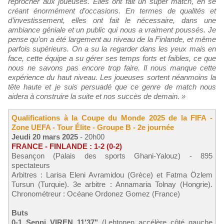
reprocher aux joueuses. Elles ont fait un super match, en se
créant énormément d’occasions. En termes de qualités et
d’investissement, elles ont fait le nécessaire, dans une
ambiance géniale et un public qui nous a vraiment poussés. Je
pense qu’on a été largement au niveau de la Finlande, et même
parfois supérieurs. On a su la regarder dans les yeux mais en
face, cette équipe a su gérer ses temps forts et faibles, ce que
nous ne savons pas encore trop faire. Il nous manque cette
expérience du haut niveau. Les joueuses sortent néanmoins la
tête haute et je suis persuadé que ce genre de match nous
aidera à construire la suite et nos succès de demain. »
Qualifications à la Coupe du Monde 2025 de la FIFA -
Zone UEFA - Tour Élite - Groupe B - 2e journée
Jeudi 20 mars 2025
- 20h00
FRANCE - FINLANDE : 1-2 (0-2)
Besançon (Palais des sports Ghani-Yalouz) - 895
spectateurs
Arbitres : Larisa Eleni Avramidou (Grèce) et Fatma Özlem
Tursun (Turquie). 3e arbitre : Annamaria Tolnay (Hongrie).
Chronométreur : Océane Ordonez Gomez (France)
Buts
0-1 Senni VIREN 11'37"
(Lehtonen accélère côté gauche