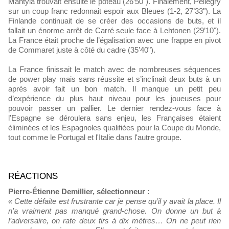
Mäntylä trouvait ensuite le poteau (26’50"). Finalement, Pellegry
sur un coup franc redonnait espoir aux Bleues (1-2, 27’33"). La
Finlande continuait de se créer des occasions de buts, et il
fallait un énorme arrêt de Carré seule face à Lehtonen (29’10").
La France était proche de l’égalisation avec une frappe en pivot
de Commaret juste à côté du cadre (35’40").
La France finissait le match avec de nombreuses séquences
de power play mais sans réussite et s’inclinait deux buts à un
après avoir fait un bon match. Il manque un petit peu
d’expérience du plus haut niveau pour les joueuses pour
pouvoir passer un pallier. Le dernier rendez-vous face à
l'Espagne se déroulera sans enjeu, les Françaises étaient
éliminées et les Espagnoles qualifiées pour la Coupe du Monde,
tout comme le Portugal et l'Italie dans l'autre groupe.
RÉACTIONS
Pierre-Étienne Demillier, sélectionneur :
« Cette défaite est frustrante car je pense qu’il y avait la place. Il
n’a vraiment pas manqué grand-chose. On donne un but à
l’adversaire, on rate deux tirs à dix mètres… On ne peut rien