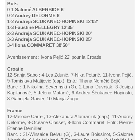
Buts
0-1 Salomé ALBERBIDE 6'
0-2 Audrey DELORME 8'
1-2 Andreja SCUKANEC-HOPINSKI 12'02'
1-3 Faustine PELLEGRY 12'35'
2-3 Andreja SCUKANEC-HOPINSKI 20'
3-3 Andreja SCUKANEC-HOPINSKI 25'
3-4 Ilona COMMARET 38'50"
Avertissement : Ivona Pejić 22' pour la Croatie
Croatie
12-Sanja Sabo ; 4-Lea Zdunić, 7-Nika Petarić, 11-Ivona Pejić,
9-Tomislava Matijević (cap.). Entr.: Tihana Nemčić Bojić
Banc : 1-Nikolina Severinski (G), 2-Lana Duvnjak, 3-Josipa
Kapitanović, 5-Jelena Matanić, 6-Andrea Ščukanec Hopinski,
8-Gabrijela Gaiser, 10-Marija Žagar
France
12-Mélodie Carré ; 13-Alexandra Atamaniuk (cap.), 11-Audrey
Delorme, 9-Océane Closset, 8-Ilona Commaret. Entr.: Pierre-
Étienne Demillier
Banc : 21-Winsaice Belvu (G), 3-Laure Boissinot, 5-Salomé