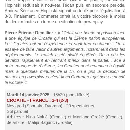
Hopinski réduisait à nouveau l'écart puis en seconde période,
Andrea Ščukanec Hopinski signait un triplé pour l'égalisation à
3-3. Finalement, Commaret offrait la victoire tricolore à moins
de deux minutes du terme en situation de powerplay.
Pierre-Étienne Demillier :
« C'était une bonne opposition face
à une équipe de Croatie qui est la 12ème nation européenne.
Les Croates ont de l'expérience et sont très costaudes. On a
essayé de faire valoir d'autres arguments, notamment dans les
déplacements. Le match a été plutôt équilibré. On a pris les
devants rapidement en rentrant mieux dans la partie. Face à
notre manque de réalisme, les Croates sont revenues à égalité
mais à quelques minutes de la fin, on a pris la décision de
passer en powerplay et c'est Ilona Commaret qui nous a donné
la victoire. »
Mardi 14 janvier 2025
- 16h30 (non diffusé)
CROATIE - FRANCE : 3-4 (2-3)
Novigrad (Sportska Dvorana) - 20 spectateurs
Sol parquet
Arbitres : Nina Nakić (Croatie) et Marijana Orešić (Croatie).
3e arbitre : Matija Bagarić (Croatie)