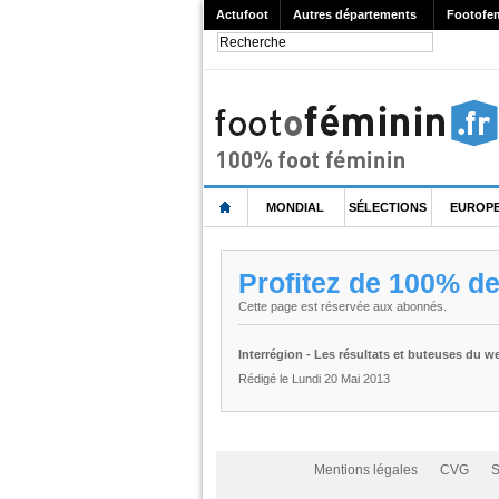
Actufoot
Autres départements
Footofe
MONDIAL
SÉLECTIONS
EUROP
Profitez de 100% d
Cette page est réservée aux abonnés.
Interrégion - Les résultats et buteuses du 
Rédigé le Lundi 20 Mai 2013
Mentions légales
CVG
S