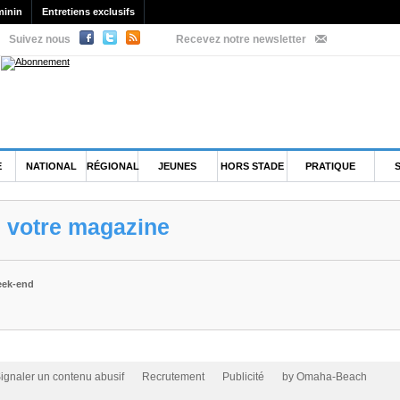
minin
Entretiens exclusifs
Suivez nous
Recevez notre newsletter
E
NATIONAL
RÉGIONAL
JEUNES
HORS STADE
PRATIQUE
e votre magazine
week-end
ignaler un contenu abusif
Recrutement
Publicité
by Omaha-Beach