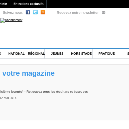
minin
Entretiens exclusifs
Suivez nous
Recevez notre newsletter
E
NATIONAL
RÉGIONAL
JEUNES
HORS STADE
PRATIQUE
e votre magazine
oisième journée) - Retrouvez tous les résultats et buteuses
 12 Mai 2014