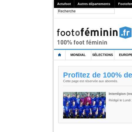
Actufoot
Autres départements
Footofe
MONDIAL
SÉLECTIONS
EUROP
Profitez de 100% d
Cette page est réservée aux abonnés.
Interrégion (tr
Rédigé le Lundi