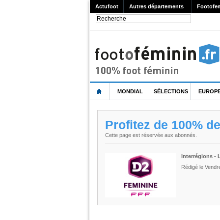
Actufoot
Autres départements
Footofe
MONDIAL
SÉLECTIONS
EUROP
Profitez de 100% d
Cette page est réservée aux abonnés.
Interrégions - 
Rédigé le Vendr