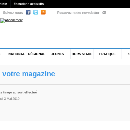
minin
Entretiens exclusifs
Suivez nous
Recevez notre newsletter
E
NATIONAL
RÉGIONAL
JEUNES
HORS STADE
PRATIQUE
e votre magazine
Le tirage au sort effectué
edi 3 Mai 2019