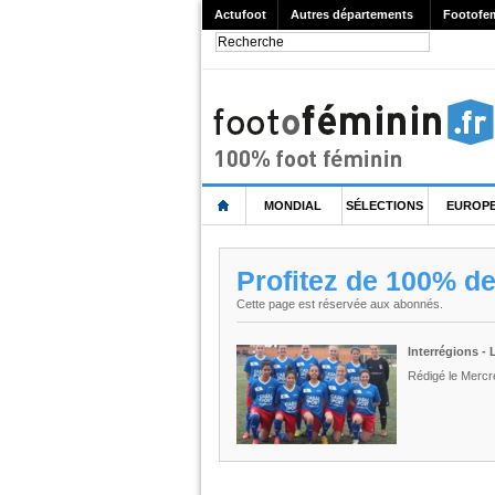
Actufoot
Autres départements
Footofe
MONDIAL
SÉLECTIONS
EUROP
Profitez de 100% d
Cette page est réservée aux abonnés.
Interrégions -
Rédigé le Mercr