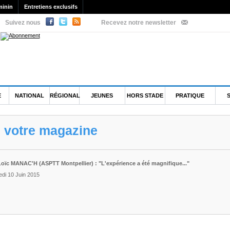
minin
Entretiens exclusifs
Suivez nous
Recevez notre newsletter
E
NATIONAL
RÉGIONAL
JEUNES
HORS STADE
PRATIQUE
e votre magazine
 Loïc MANAC'H (ASPTT Montpellier) : "L'expérience a été magnifique..."
edi 10 Juin 2015