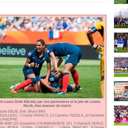
ie-Laure Delie félicitée par ses partenaires et la joie de Louisa
Necib, élue joueuse du match
ure DELIE. Entr.: Bruno BINI
re BOULLEAU, 7-Corine FRANCO, 13-Caroline PIZZALA, 19-Sandrine
ia PHILIPPE
aith IKIDI (15-Josephine CHUKWUNONYE 34'), 3-Osinachi OHALE,
ory IROKA, 10-Rita CHIKWELU ; 7-Stella MBACHU, 9-Desire