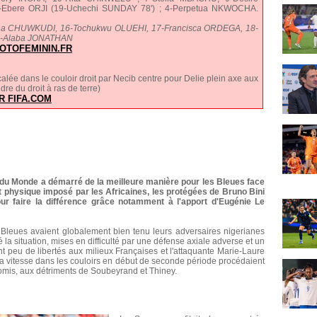
-Ebere ORJI (19-Uchechi SUNDAY 78') ; 4-Perpetua NKWOCHA.
onna CHUWKUDI, 16-Tochukwu OLUEHI, 17-Francisca ORDEGA, 18-
1-Alaba JONATHAN
OTOFEMININ.FR
ée dans le couloir droit par Necib centre pour Delie plein axe aux
re du droit à ras de terre)
R FIFA.COM
 du Monde a démarré de la meilleure manière pour les Bleues face
act physique imposé par les Africaines, les protégées de Bruno Bini
ur faire la différence grâce notamment à l'apport d'Eugénie Le
 Bleues avaient globalement bien tenu leurs adversaires nigerianes
la situation, mises en difficulté par une défense axiale adverse et un
nt peu de libertés aux milieux Françaises et l'attaquante Marie-Laure
e la vitesse dans les couloirs en début de seconde période procédaient
mis, aux détriments de Soubeyrand et Thiney.