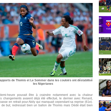
apports de Thomis et Le Sommer dans les couloirs ont déstabilisé
les Nigerianes
 demi-heure pouvait être à craindre notamment avec la chaleur
ois changements avaient déjà été effectué, le dernier avec Renard,
 passe en retrait pour Abily qui manquait cependant sa reprise (61e).
e de but, redressait bien un ballon de Thomis mais Dédé était bien