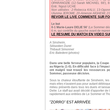
OPARANOZIE (12-Sarah MICHAEL 66'), 8
Entr.: Ngozi UCHE
Non utilisées : 2-Rebecca KALU, 13-Og
Ulunma JEROME, 20-Amenze AIGHEWI, 2
REVOIR LE LIVE COMMENTE SUR FO
Le but
0-1 Marie-Laure DELIE 56'
(Le Sommer décal
6 m, qui contrôle du gauche avant de reprend
LE RESUME DU MATCH EN VIDEO SU
A Sinsheim,
Sébastien Duret
Thibault Simonnet
Eric Baledent (photos)
Dans une belle ferveur populaire, la Coupe
au Nigeria (1-0). En difficulté face à l'imp
ont malgré tout trouvé les ressources po
Sommer, passeuse décisive.
Sous la chaleur étouffante de Sinsheim, les
mais elles n'avaient pas pour autant débloqué 
milieu présents dans tous les duels et laissa
Delie. Le staff qui avait décidé d'apporter d
rapidement aux entrées de Le Sommer et Tho
"ZORRO" EST ARRIVÉE