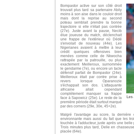
Bompastor active sur son côté droit
trouvait plus tard sa partenaire Abily
moins à son aise dans le couloir droit
mais dont la reprise au second
poteau semblait prendre la bonne
trajectoire si elle n'était pas contrée
(27e). Juste avant la pause, Necib
élue joueuse du match, déclenchait
une frappe de l'extérieur où Dédé
s'envolait de nouveau (44e). Les
Nigerianes avaient à mettre à leur
crédit quelques offensives bien
menées comme celle de Nkwocha
rattrapée par la patrouille, ou plus
exactement Meilleroux, surnommée
le gendarme (7e), ou encore un tacle
défensif parfait de Bompastor (24e).
Meilleroux était par contre prise à
revers lorsque Oparanozie
s'échappait son dos. L'attaquante
africaine allait cependant
complètement manquer sa frappe
Les 
face à Sapowicz (25e). Le reste de la
première période était surtout marqué
par des corners (29e, 30e, 45+2e).
Malgré l'avantage au score, la dernière
environnante mais aussi du fait que les tr
touchée à l'adducteur, juste après une belle
Trois minutes plus tard, Delie en chasseus
placée (64e).