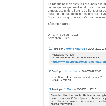
Le Nigeria pêchait ensuite par expérience 
corner qui se gênaient et du coup ne tro
dangereuse mais la hargne de Bompastor perme
aussi du tort aux défenseures tricolores, a
Super Falcons qui devaient s'avouer vaincue
Sébastien Duret
Dimanche 26 Juin 2011
Sebastien Duret
1.
Jérôme Magron
Posté par
le 26/06/2011 16:
Félicitations les filles !
Un match difficile où vous avez bien tenu !
http://www.facebook.com/jerome.magron
2.
L'ame blue
Posté par
le 26/06/2011 17:00
Direct 8, ne diffuse pas la coupe du monde ?
Sérieux, y font chi...
3.
El Gabi
Posté par
le 26/06/2011 17:13
Bravo les filles! Un match difficile mais bien 
demis, et la finale (1° ou 3°place) si la france
masculine et feminines sont vendues ensemble.
choix qu'eurosport :(