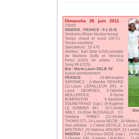
Dimanche 26 juin 2011
-
15h00
NIGERIA - FRANCE : 0-1 (0-0)
Sinsheim (Rhein Neckar Arena)
Temps chaud et lourd (26°C) -
Terrain excellent
Spectateurs : 25 475
Arbitres : Kari Seitz (USA) assistée
de Marlene Duffy et Veronica
Perez (USA). 4e arbitre : Cha
Sung Mi (CDS)
But : Marie-Laure DELIE 56'
Aucun avertissement
FRANCE :
16-Bérangère
SAPOWICZ ; 2-Wendie RENARD
(11-Laure LEPAILLEUR 69'), 4-
Laura GEORGES, 5-Ophélie
MEILLEROUX, 8-Sonia
BOMPASTOR ; 6-Sandrine
SOUBEYRAND (cap.) (9-Eugénie
LE SOMMER 46') ; 10-Camille
Mar
ABILY, 15-Elise BUSSAGLIA ; 17-
Gaetane THINEY (12-Elodie
THOMIS 57'), 14-Louisa NECIB ; 18-Marie-La
Non utilisées : 1-Céline DEVILLE, 3-Lau
BRETIGNY, 20-Sabrina VIGUIER, 21-Laëtit
NIGERIA :
1-Precious DEDE (cap.) ; 14-F
5-Onome EBI, 6-Helen UKAONU ; 11-Gl