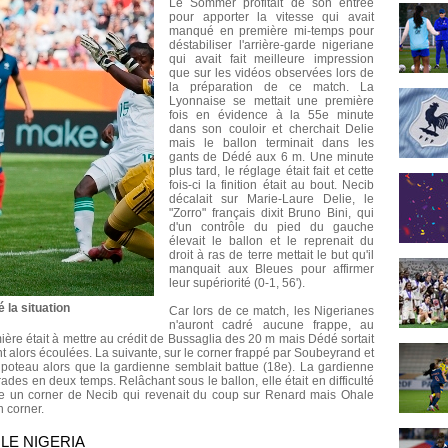
Le Sommer profitait de son entrée
pour apporter la vitesse qui avait
manqué en première mi-temps pour
déstabiliser l'arrière-garde nigeriane
qui avait fait meilleure impression
que sur les vidéos observées lors de
la préparation de ce match. La
Lyonnaise se mettait une première
fois en évidence à la 55e minute
dans son couloir et cherchait Delie
mais le ballon terminait dans les
gants de Dédé aux 6 m. Une minute
plus tard, le réglage était fait et cette
fois-ci la finition était au bout. Necib
décalait sur Marie-Laure Delie, le
"Zorro" français dixit Bruno Bini, qui
d'un contrôle du pied du gauche
élevait le ballon et le reprenait du
droit à ras de terre mettait le but qu'il
manquait aux Bleues pour affirmer
leur supériorité (0-1, 56').
 la situation
Car lors de ce match, les Nigerianes
n'auront cadré aucune frappe, au
ière était à mettre au crédit de Bussaglia des 20 m mais Dédé sortait
nt alors écoulées. La suivante, sur le corner frappé par Soubeyrand et
 poteau alors que la gardienne semblait battue (18e). La gardienne
ades en deux temps. Relâchant sous le ballon, elle était en difficulté
e un corner de Necib qui revenait du coup sur Renard mais Ohale
n corner.
LE NIGERIA