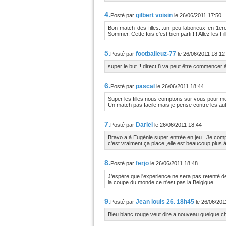
4.
gilbert voisin
Posté par
le 26/06/2011 17:50
Bon match des filles...un peu laborieux en 1er
Sommer. Cette fois c'est bien parti!!!! Allez les Fil
5.
footballeuz-77
Posté par
le 26/06/2011 18:12
super le but !! direct 8 va peut être commencer à
6.
pascal
Posté par
le 26/06/2011 18:44
Super les filles nous comptons sur vous pour mon
Un match pas facile mais je pense contre les a
7.
Dariel
Posté par
le 26/06/2011 18:44
Bravo a à Eugénie super entrée en jeu . Je compr
c'est vraiment ça place ,elle est beaucoup plus à 
8.
ferjo
Posté par
le 26/06/2011 18:48
J'espère que l'experience ne sera pas retenté 
la coupe du monde ce n'est pas la Belgique .
9.
Jean louis 26. 18h45
Posté par
le 26/06/20
Bleu blanc rouge veut dire a nouveau quelque cho