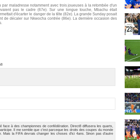
ou par maladresse notamment avec trois joueuses à la retombée d'un
uvaient pas le cadre (67e). Sur une longue touche, Mbachu était
ttait d'écarter le danger de la tête (82e). La grande Sunday posait
vant de décaler sur Nkwocha contrée (86e). La dernière occasion des
s.
58
gèré face à des championnes de confédération. Direct8 diffusera les quarts,
 y participe. Il me semble que c'est parceque les droits des coupes du monde
 Mais la FIFA devrais changer les choses d'ici 4ans. Sinon pas d'autre