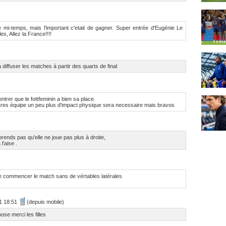
e mi-temps, mais l'important c'etait de gagner. Super entrée d'Eugénie Le
les, Allez la France!!!!
 diffuser les matches à partir des quarts de final
trer que le fottfeminin a bien sa place
utres équipe un peu plus d'impact physique sera necessaire mais bravos
ends pas qu'elle ne joue pas plus à droite,
l'aise .
de commencer le match sans de vértables latérales
11 18:51
(depuis mobile)
se merci les filles