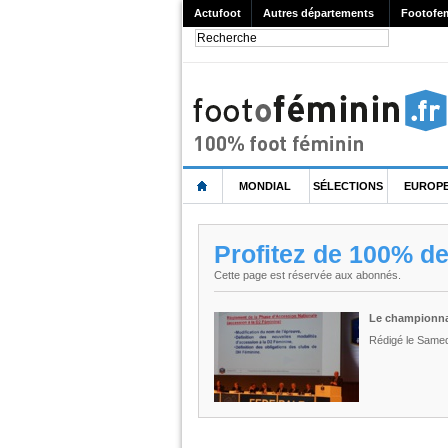
Actufoot
Autres départements
Footofe
MONDIAL
SÉLECTIONS
EUROP
Profitez de 100% d
Cette page est réservée aux abonnés.
Le championnat
Rédigé le Samed