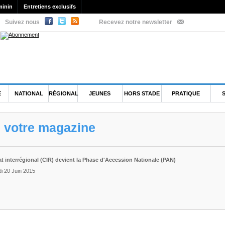
minin
Entretiens exclusifs
Suivez nous
Recevez notre newsletter
E
NATIONAL
RÉGIONAL
JEUNES
HORS STADE
PRATIQUE
e votre magazine
 interrégional (CIR) devient la Phase d'Accession Nationale (PAN)
i 20 Juin 2015