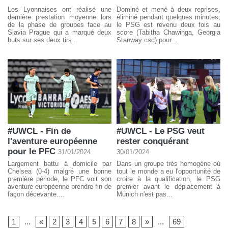
Les Lyonnaises ont réalisé une
Dominé et mené à deux reprises,
dernière prestation moyenne lors
éliminé pendant quelques minutes,
de la phase de groupes face au
le PSG est revenu deux fois au
Slavia Prague qui a marqué deux
score (Tabitha Chawinga, Georgia
buts sur ses deux tirs...
Stanway csc) pour...
#UWCL - Fin de
#UWCL - Le PSG veut
l'aventure européenne
rester conquérant
pour le PFC
31/01/2024
30/01/2024
Largement battu à domicile par
Dans un groupe très homogène où
Chelsea (0-4) malgré une bonne
tout le monde a eu l'opportunité de
première période, le PFC voit son
croire à la qualification, le PSG
aventure européenne prendre fin de
premier avant le déplacement à
façon décevante....
Munich n'est pas...
1
...
«
2
3
4
5
6
7
8
»
...
69