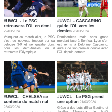
#UWCL - Le PSG
#UWCL - CASCARINO
retrouvera l'OL en demi
guide l'OL vers les
demies
29/03/2024
28/03/2024
Vainqueur au match aller, le PSG
Dominatrices mais sans grand
s'est de nouveau imposé sur sa
mordant face à Benfica, Lyon s’en
pelouse 3-0 et se qualifie donc
est remis à Delphine Cascarino,
pour les demi-finales où il
auteur de son premier doublé avec
retrouvera l'Olympique...
l’OL depuis octobre...
#UWCL - CHELSEA se
#UWCL - Le PSG prend
contente du match nul
une option
21/03/2024
28/03/2024
Grâce à des buts d'Eva Gaetino et
Tabitha Chawinga, le PSG