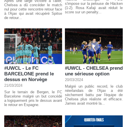
Après une large victoire à l'aller,
s'impose sur la pelouse de Häcken
Chelsea a dû concéder le match
(1-2). Rosa Kafaji avait réduit le
nul pour cette rencontre retour face
score sur un penalty...
à l'Ajax qui avait récupéré Spitse
de retour...
#UWCL - Le FC
#UWCL - CHELSEA prend
BARCELONE prend le
une sérieuse option
dessus en Norvège
20/03/2024
21/03/2024
Malgré un public record, le club
néerlandais de l'Ajax a été
Sur le terrain de Bergen, le FC
sèchement battu par l'équipe de
Barcelone malgré un but concédé
Chelsea plus réaliste et efficace.
a logiquement pris le dessus avant
James avait montré la...
le retour en Espagne.