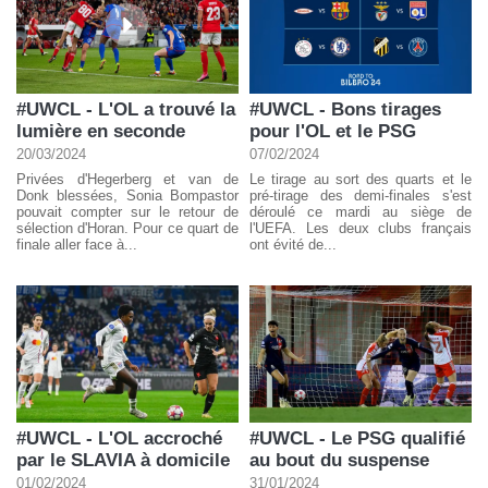
#UWCL - L'OL a trouvé la
#UWCL - Bons tirages
lumière en seconde
pour l'OL et le PSG
20/03/2024
07/02/2024
Privées d'Hegerberg et van de
Le tirage au sort des quarts et le
Donk blessées, Sonia Bompastor
pré-tirage des demi-finales s'est
pouvait compter sur le retour de
déroulé ce mardi au siège de
sélection d'Horan. Pour ce quart de
l'UEFA. Les deux clubs français
finale aller face à...
ont évité de...
#UWCL - L'OL accroché
#UWCL - Le PSG qualifié
par le SLAVIA à domicile
au bout du suspense
01/02/2024
31/01/2024