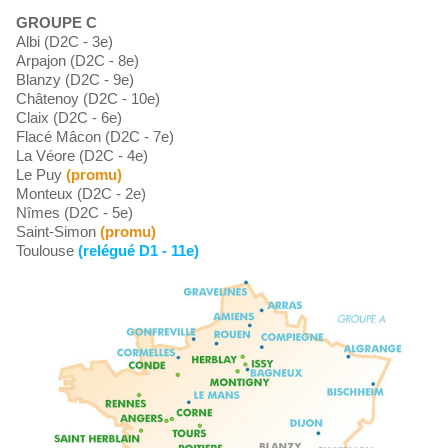
GROUPE C
Albi (D2C - 3e)
Arpajon (D2C - 8e)
Blanzy (D2C - 9e)
Châtenoy (D2C - 10e)
Claix (D2C - 6e)
Flacé Mâcon (D2C - 7e)
La Véore (D2C - 4e)
Le Puy
(promu)
Monteux (D2C - 2e)
Nîmes (D2C - 5e)
Saint-Simon
(promu)
Toulouse
(relégué D1 - 11e)