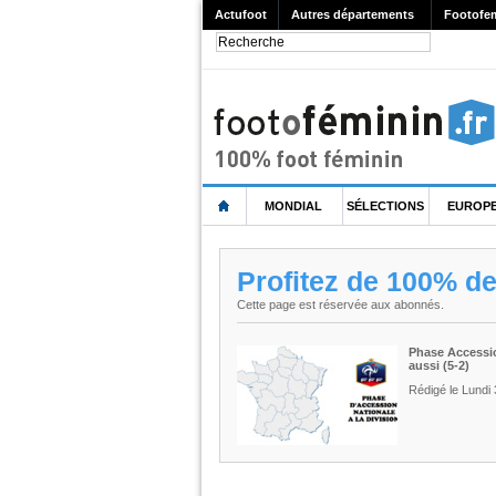
Actufoot
Autres départements
Footofe
MONDIAL
SÉLECTIONS
EUROP
Profitez de 100% d
Cette page est réservée aux abonnés.
Phase Accession
aussi (5-2)
Rédigé le Lundi