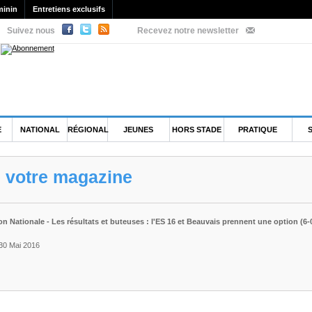
minin
Entretiens exclusifs
Suivez nous
Recevez notre newsletter
E
NATIONAL
RÉGIONAL
JEUNES
HORS STADE
PRATIQUE
e votre magazine
 Nationale - Les résultats et buteuses : l'ES 16 et Beauvais prennent une option (6-0
 30 Mai 2016