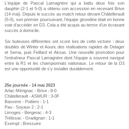
L'équipe de Pascal Lamagnère qui a battu deux fois son
dauphin (2-1 et 5-0) a obtenu son accession en recevant Brive
(14 mai). Depuis le succès au match retour devant Châtellerault
(5-0), son premier poursuivant, l'équipe girondine était en bonne
voie d'accéder en D3. Cela a été acquis au terme d'un écrasant
succès à domicile.
Six buteuses différentes ont scoré lors de cette victoire : deux
doublés de Winter et Aouni, des réalisations rapides de Delager
et Serna, puis Feillard et Aksas. Une nouvelle promotion pour
l'entraîneur Pascal Lamagnère dont l'équipe a souvent navigué
entre la R1 et les championnats nationaux. Le retour de la D3
est une opportunité de s'y installer durablement.
25e journée - 14 mai 2023
Arlac-Mérignac - Brive : 8-0
Châtellerault - ASMUR : 3-0F
Bassens - Poitiers : 1-1
Pau - Soyaux 2 : 2-1
Limoges - Bergerac : 4-3
Trélissac - Gradignan : 1-1
Exempt : Bressuire