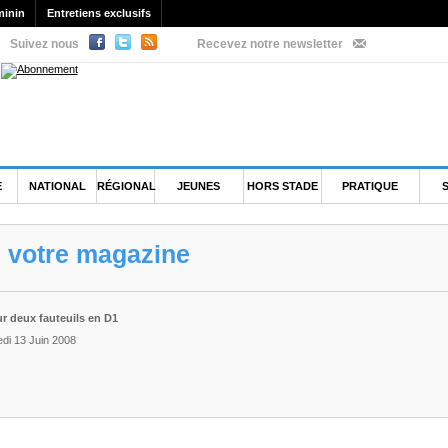
minin
Entretiens exclusifs
Suivez nous
Recevez notre newsletter
E
NATIONAL
RÉGIONAL
JEUNES
HORS STADE
PRATIQUE
e votre magazine
ur deux fauteuils en D1
edi 13 Juin 2008