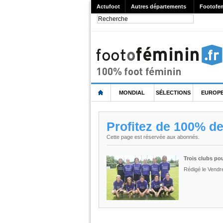
Actufoot
Autres départements
Footofe
MONDIAL
SÉLECTIONS
EUROP
Profitez de 100% d
Cette page est réservée aux abonnés.
Trois clubs po
Rédigé le Vendr