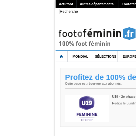
Actufoot
Autres départements
Footofe
MONDIAL
SÉLECTIONS
EUROP
Profitez de 100% d
Cette page est réservée aux abonnés.
U19 - 2e phase 
Rédigé le Lundi