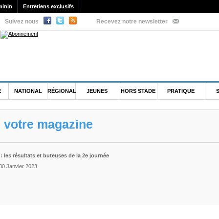
minin
Entretiens exclusifs
Suivez nous
Recevez notre newsletter
E
NATIONAL
RÉGIONAL
JEUNES
HORS STADE
PRATIQUE
e votre magazine
: les résultats et buteuses de la 2e journée
 30 Janvier 2023