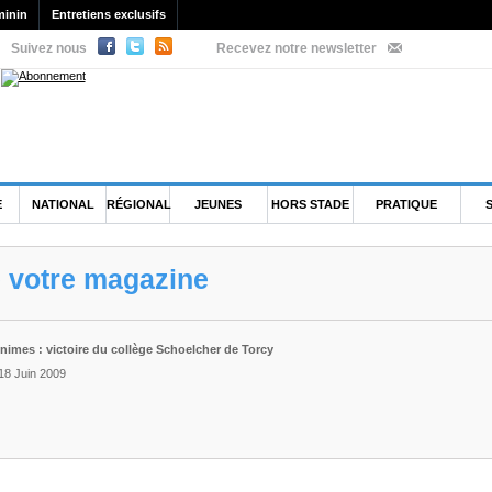
minin
Entretiens exclusifs
Suivez nous
Recevez notre newsletter
E
NATIONAL
RÉGIONAL
JEUNES
HORS STADE
PRATIQUE
e votre magazine
nimes : victoire du collège Schoelcher de Torcy
18 Juin 2009