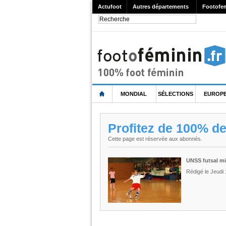
Actufoot
Autres départements
Footofe
MONDIAL
SÉLECTIONS
EUROP
Profitez de 100% d
Cette page est réservée aux abonnés.
UNSS futsal mi
Rédigé le Jeudi 