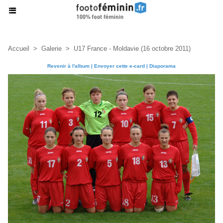
Accueil
>
Galerie
>
U17 France - Moldavie (16 octobre 2011)
Revenir à l'album
|
Envoyer cette e-card
|
Diaporama