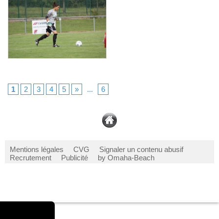
1
2
3
4
5
»
...
6
Mentions légales
CVG
Signaler un contenu abusif
Recrutement
Publicité
by Omaha-Beach