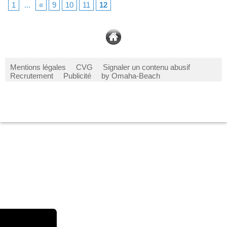
1
...
«
9
10
11
12
Mentions légales
CVG
Signaler un contenu abusif
Recrutement
Publicité
by Omaha-Beach