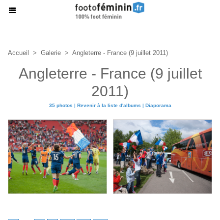
Accueil
>
Galerie
>
Angleterre - France (9 juillet 2011)
Angleterre - France (9 juillet
2011)
35 photos
|
Revenir à la liste d'albums
|
Diaporama