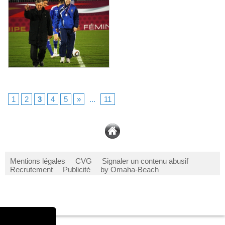
1
2
3
4
5
»
...
11
Mentions légales
CVG
Signaler un contenu abusif
Recrutement
Publicité
by Omaha-Beach