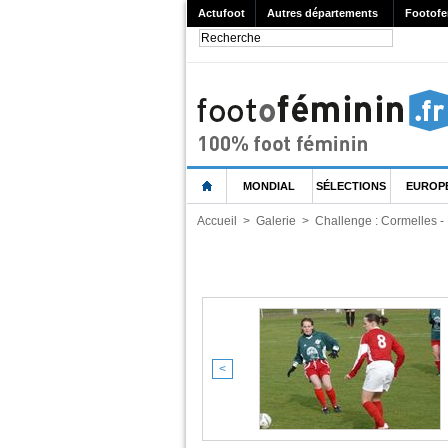
Actufoot
Autres départements
Footofe
MONDIAL
SÉLECTIONS
EUROP
Accueil
>
Galerie
>
Challenge : Cormelles -
<