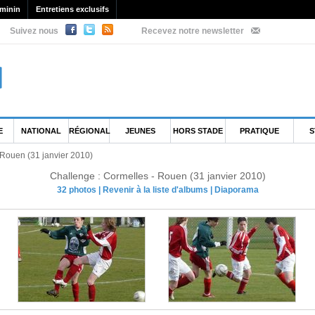
minin
Entretiens exclusifs
Suivez nous
Recevez notre newsletter
E
NATIONAL
RÉGIONAL
JEUNES
HORS STADE
PRATIQUE
S
 Rouen (31 janvier 2010)
Challenge : Cormelles - Rouen (31 janvier 2010)
32 photos
|
Revenir à la liste d'albums
|
Diaporama