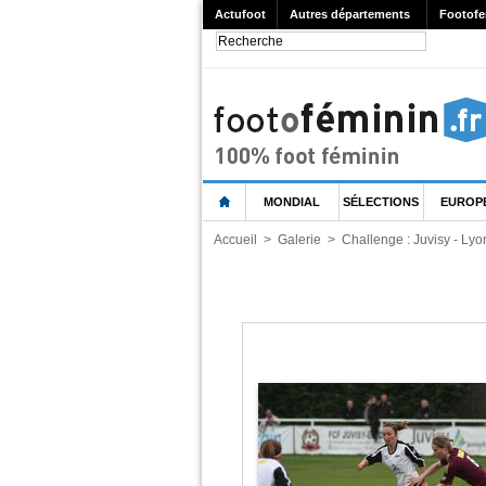
Actufoot
Autres départements
Footofe
MONDIAL
SÉLECTIONS
EUROP
Accueil
>
Galerie
>
Challenge : Juvisy - Lyon