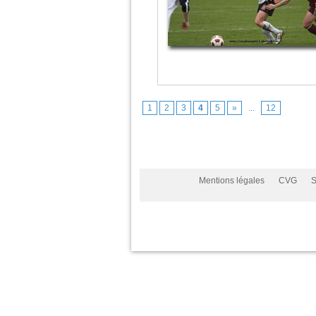
1
2
3
4
5
»
...
12
Mentions légales
CVG
S