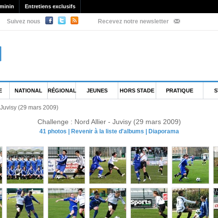
minin
Entretiens exclusifs
Suivez nous
Recevez notre newsletter
E
NATIONAL
RÉGIONAL
JEUNES
HORS STADE
PRATIQUE
S
- Juvisy (29 mars 2009)
Challenge : Nord Allier - Juvisy (29 mars 2009)
41 photos
|
Revenir à la liste d'albums
|
Diaporama