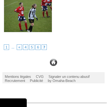
1
...
«
4
5
6
7
Mentions légales
CVG
Signaler un contenu abusif
Recrutement
Publicité
by Omaha-Beach