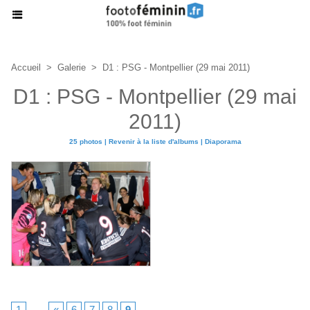
Accueil
>
Galerie
>
D1 : PSG - Montpellier (29 mai 2011)
D1 : PSG - Montpellier (29 mai
2011)
25 photos
|
Revenir à la liste d'albums
|
Diaporama
1
...
«
6
7
8
9