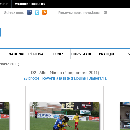
minin
Entretiens exclusifs
Suivez nous
Recevez notre newsletter
E
NATIONAL
RÉGIONAL
JEUNES
HORS STADE
PRATIQUE
S
tembre 2011)
D2 : Albi - Nîmes (4 septembre 2011)
28 photos
|
Revenir à la liste d'albums
|
Diaporama