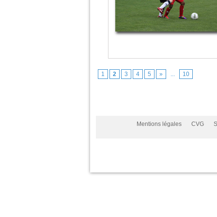
1
2
3
4
5
»
...
10
Mentions légales
CVG
S