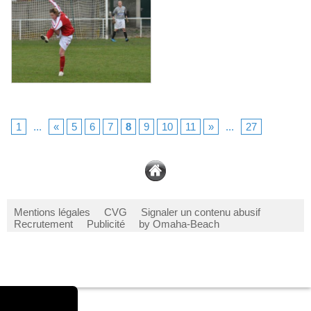
1
...
«
5
6
7
8
9
10
11
»
...
27
Mentions légales
CVG
Signaler un contenu abusif
Recrutement
Publicité
by Omaha-Beach