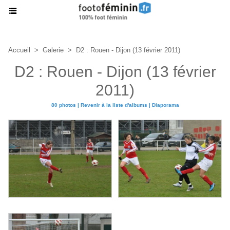
Accueil
>
Galerie
>
D2 : Rouen - Dijon (13 février 2011)
D2 : Rouen - Dijon (13 février
2011)
80 photos
|
Revenir à la liste d'albums
|
Diaporama